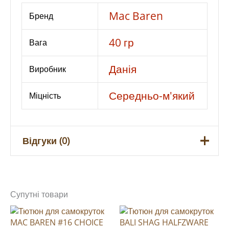
кількість
Mac Baren
Бренд
40 гр
Вага
Данія
Виробник
Середньо-м'який
Міцність
Відгуки (0)
Відгуків немає, поки що.
Супутні товари
Будьте першим, хто залишив
відгук на “Тютюн для