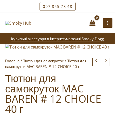
Перейти
097 855 78 48
до
вмісту
Курильні аксесуари в інтернет-магазині Smoky Dogg
Головна
/
Тютюн для самокруток
/ Тютюн для
самокруток MAC BAREN # 12 CHOICE 40 г
Тютюн для
самокруток MAC
BAREN # 12 CHOICE
40 г