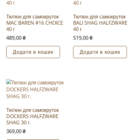
самокруток MAC BAREN # 12
CHOICE 40 г”
Тютюн для самокруток
Тютюн для самокруток
Ваша e-mail адреса не
MAC BAREN #16 CHOICE
BALI SHAG HALFZWARE
оприлюднюватиметься.
40 г
40 г
Обов’язкові поля позначені
*
489,00
₴
519,00
₴
Ваша оцінка
*
Додати в кошик
Додати в кошик
Ваш відгук
*
Назва
*
Тютюн для самокруток
DOCKERS HALFZWARE
SHAG 30 г.
Email
*
369,00
₴