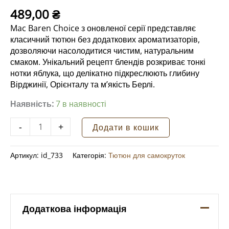
489,00
₴
Mac Baren Choice з оновленої серії представляє
класичний тютюн без додаткових ароматизаторів,
дозволяючи насолодитися чистим, натуральним
смаком. Унікальний рецепт блендів розкриває тонкі
нотки яблука, що делікатно підкреслюють глибину
Вірджинії, Орієнталу та м’якість Берлі.
Наявність:
7 в наявності
Тютюн
-
+
Додати в кошик
для
самокруток
Артикул:
id_733
Категорія:
Тютюн для самокруток
MAC
BAREN
#
12
CHOICE
Додаткова інформація
40
г