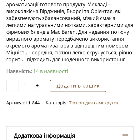
ароматизації готового продукту. У складі –
високоякісна Вірджинія, Бьорлі та Орієнтал, які
забезпечують збалансований, м’який смак з
легкими натуральними нотками, характерними для
фірмових блендів Mac Baren. Для надання тютюну
виразного аромату передбачено використання
окремого ароматизатора з відповідним номером.
Міцність – середня, тютюн легко скручується, рівно
горить і підходить для щоденного використання.
Наявність:
14 в наявності
Тютюн
-
+
Додати в кошик
для
самокруток
Артикул:
id_844
Категорія:
Тютюн для самокруток
MAC
BAREN
#
15
CHOICE
Додаткова інформація
40