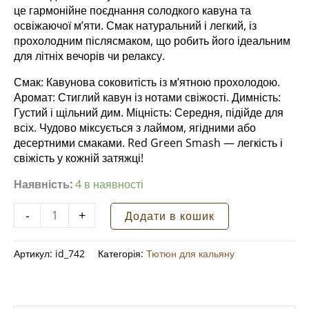
це гармонійне поєднання солодкого кавуна та
освіжаючої м’яти. Смак натуральний і легкий, із
прохолодним післясмаком, що робить його ідеальним
для літніх вечорів чи релаксу.
Смак: Кавунова соковитість із м’ятною прохолодою.
Аромат: Стиглий кавун із нотами свіжості. Димність:
Густий і щільний дим. Міцність: Середня, підійде для
всіх. Чудово міксується з лаймом, ягідними або
десертними смаками. Red Green Smash — легкість і
свіжість у кожній затяжці!
Наявність:
4 в наявності
Тютюн
-
+
Додати в кошик
для
кальяну
Артикул:
id_742
Категорія:
Тютюн для кальяну
AL
FAKHER
RED
GREEN