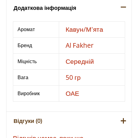
SMASH
Додаткова інформація
50G
кількість
Кавун/М'ята
Аромат
Al Fakher
Бренд
Середній
Міцність
50 гр
Вага
ОАЕ
Виробник
Відгуки (0)
Відгуків немає, поки що.