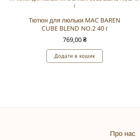
Ваша e-mail адреса не оприлюднюва
Ваша оцінка
*
Тютюн для люльки MAC BAREN
Ваш відгук
*
CUBE BLEND NO.2 40 г
769,00
₴
Додати в кошик
Назва
*
Зберегти моє ім'я, e-mail, та адре
Про нас