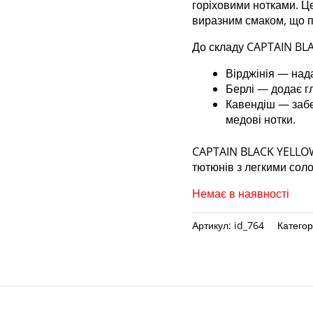
горіховими нотками. Ц
виразним смаком, що п
До складу CAPTAIN BLA
Вірджінія — нада
Берлі — додає гл
Кавендіш — забез
медові нотки.
CAPTAIN BLACK YELLOW 
тютюнів з легкими соло
Немає в наявності
Артикул:
id_764
Категор