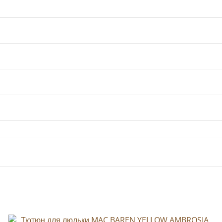
на “Тютюн для люльки CAPTAIN BLACK YELLOW 