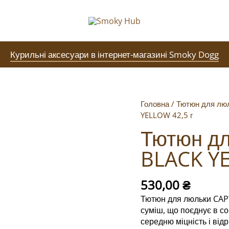
Курильні аксесуари в інтернет-магазині Smoky Dogg
Головна
/
Тютюн для лю
YELLOW 42,5 г
Тютюн дл
BLACK YE
530,00
₴
Тютюн для люльки CAPT
суміш, що поєднує в соб
середню міцність і від