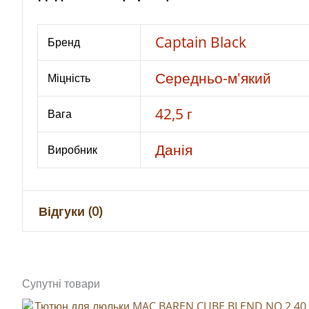
Captain Black
Бренд
Середньо-м'який
Міцність
42,5 г
Вага
Данія
Виробник
Відгуки (0)
Відгуків немає, поки що.
Супутні товари
Будьте першим, хто залишив відгук 