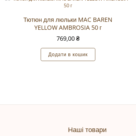
тиметься.
Обов’язкові поля позначені
*
Тютюн для люльки MAC BAREN
YELLOW AMBROSIA 50 г
769,00
₴
Додати в кошик
Email
*
су сайту в цьому браузері для моїх подальших 
Наші товари