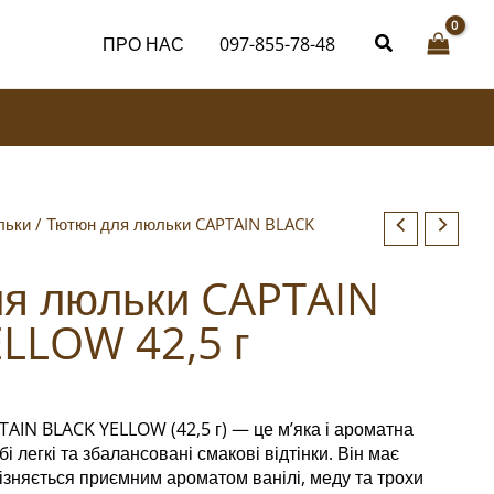
ПРО НАС
097-855-78-48
льки
/ Тютюн для люльки CAPTAIN BLACK
я люльки CAPTAIN
LLOW 42,5 г
AIN BLACK YELLOW (42,5 г) — це м’яка і ароматна
і легкі та збалансовані смакові відтінки. Він має
різняється приємним ароматом ванілі, меду та трохи