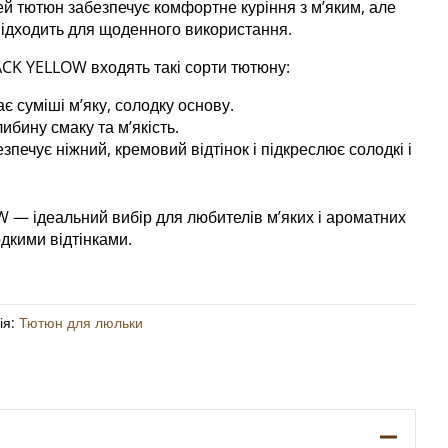
ей тютюн забезпечує комфортне куріння з м’яким, але
ідходить для щоденного використання.
CK YELLOW входять такі сорти тютюну:
є суміші м’яку, солодку основу.
ибину смаку та м’якість.
печує ніжний, кремовий відтінок і підкреслює солодкі і
— ідеальний вибір для любителів м’яких і ароматних
дкими відтінками.
ія:
Тютюн для люльки