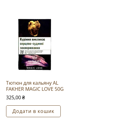
Email
*
Зберегти моє ім'я, e-mail, та
адресу сайту в цьому
браузері для моїх подальших
коментарів.
Тютюн для кальяну AL
FAKHER MAGIC LOVE 50G
325,00
₴
Додати в кошик