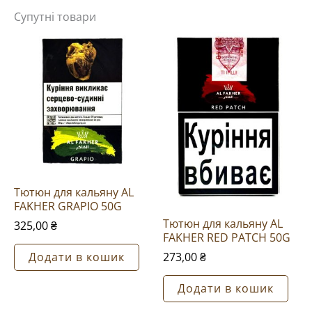
Супутні товари
Будьте першим, хто залишив
відгук на “Тютюн для кальяну
AL FAKHER BIG BLUE 50G”
Ваша e-mail адреса не
оприлюднюватиметься.
Обов’язкові поля позначені
*
Ваша оцінка
*
Ваш відгук
*
Тютюн для кальяну AL
FAKHER GRAPIO 50G
Тютюн для кальяну AL
325,00
₴
FAKHER RED PATCH 50G
273,00
₴
Додати в кошик
Назва
*
Додати в кошик