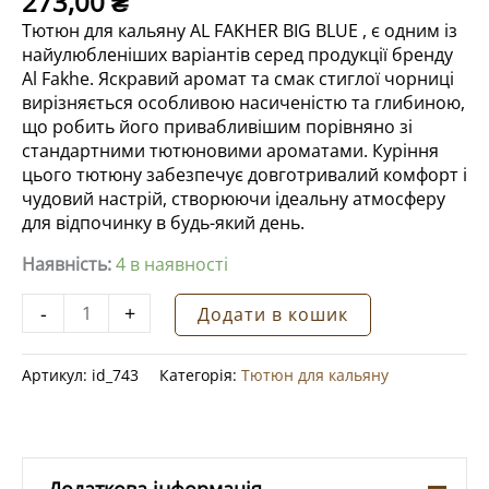
273,00
₴
Тютюн для кальяну AL FAKHER BIG BLUE , є одним із
найулюбленіших варіантів серед продукції бренду
Al Fakhe. Яскравий аромат та смак стиглої чорниці
вирізняється особливою насиченістю та глибиною,
що робить його привабливішим порівняно зі
стандартними тютюновими ароматами. Куріння
цього тютюну забезпечує довготривалий комфорт і
чудовий настрій, створюючи ідеальну атмосферу
для відпочинку в будь-який день.
Наявність:
4 в наявності
Тютюн
-
+
Додати в кошик
для
кальяну
Артикул:
id_743
Категорія:
Тютюн для кальяну
AL
FAKHER
BIG
BLUE
50G