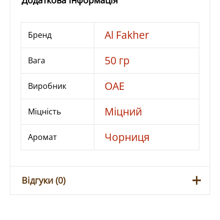
Додаткова інформація
кількість
Al Fakher
Бренд
50 гр
Вага
ОАЕ
Виробник
Міцний
Міцність
Чорниця
Аромат
Відгуки (0)
Відгуків немає, поки що.