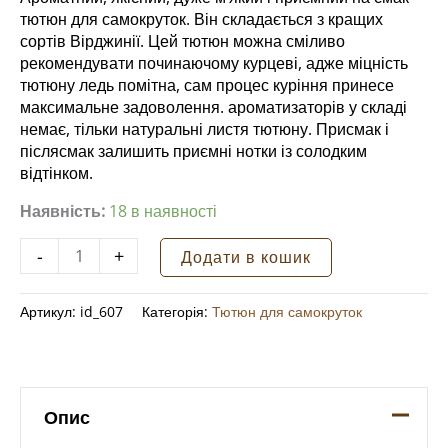
тютюн для самокруток. Він складається з кращих
сортів Вірджинії. Цей тютюн можна сміливо
рекомендувати починаючому курцеві, адже міцність
тютюну ледь помітна, сам процес куріння принесе
максимальне задоволення. ароматизаторів у складі
немає, тільки натуральні листя тютюну. Присмак і
післясмак залишить приємні нотки із солодким
відтінком.
Наявність:
18 в наявності
Тютюн
-
+
Додати в кошик
для
самокруток
Артикул:
id_607
Категорія:
Тютюн для самокруток
GRAFF
BLOND
30
г
кількість
Опис